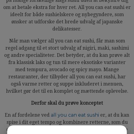
på mange forskellige slags sushi uden at bekymre dig
om at betale ekstra for hver ret. All you can eat sushi er
ideelt for både sushielskere og nybegyndere, som
ønsker at udforske det brede udvalg af japanske
delikatesser.
Når man vælger all you can eat sushi, får man som
regel adgang til et stort udvalg af nigiri, maki, sashimi
og andre specialiteter. Det betyder, at du kan prøve alt
fra klassisk laks og tun til mere eksotiske varianter
med tempura, avocado og spicy mayo. Mange
restauranter, der tilbyder all you can eat sushi, har
også varme retter og suppe inkluderet i menuen,
hvilket gør det til en komplet og mættende oplevelse.
Derfor skal du prøve konceptet
En af fordelene ved
all you can eat sushi
er, at du kan
spise i dit eget tempo og kombinere retterne, som du
ønsker. Det er en social oplevelse, hvor man kan dele