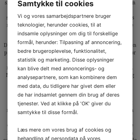
Samtykke til cookies
smagsoplevelser og prøve nye kombinationer sammen
med venner eller familie. Desuden er all you can eat
Vi og vores samarbejdspartnere bruger
sushi ofte en økonomisk fordelagtig løsning, især hvis
teknologier, herunder cookies, til at
man har stor appetit eller ønsker at smage på mange
forskellige retter.
indsamle oplysninger om dig til forskellige
formål, herunder: Tilpasning af annoncering,
Det er dog vigtigt at være opmærksom på, at kvaliteten
bedre brugeroplevelse, funktionalitet,
på all you can eat sushi kan variere fra sted til sted. For
statistik og marketing. Disse oplysninger
at få den bedste oplevelse bør man vælge en
restaurant, der prioriterer friskhed og gode råvarer.
kan blive delt med annoncerings- og
Mange steder tilbyder også en hyggelig atmosfære og
analysepartnere, som kan kombinere dem
autentisk japansk indretning, som bidrager til den
med data, du tidligere har givet dem eller
samlede oplevelse.
de har indsamlet gennem din brug af deres
Alt i alt er all you can eat sushi en fantastisk måde at
tjenester. Ved at klikke på 'OK' giver du
nyde japansk mad på, uden at skulle bekymre sig om
samtykke til disse formål.
prisen pr. ret. Det giver dig friheden til at
eksperimentere med forskellige smage og finde dine
Læs mere om vores brug af cookies og
favoritter. Hvis du endnu ikke har prøvet all you can
behandling af persondata på vores