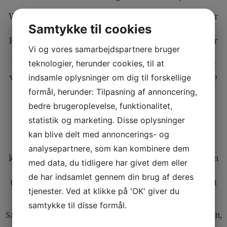
Vedligeholdelse af skinner, spor og togmateriel spiller
Samtykke til cookies
ligeledes en central rolle i jernbanesikkerheden.
Regelmæssig inspektion og vedligeholdelse af skinner
Vi og vores samarbejdspartnere bruger
og infrastruktur er afgørende for at sikre, at togene
teknologier, herunder cookies, til at
kan køre sikkert og pålideligt. Derudover er korrekt
indsamle oplysninger om dig til forskellige
vedligeholdelse af togmateriellet med til at minimere
risikoen for tekniske fejl og nedbrud under kørslen.
formål, herunder: Tilpasning af annoncering,
bedre brugeroplevelse, funktionalitet,
Endelig er uddannelse og træning af personalet en
statistik og marketing. Disse oplysninger
vigtig faktor i jernbanesikkerheden. Togførere,
kan blive delt med annoncerings- og
kontrolpersonale og vedligeholdelsespersonale skal
have den rette uddannelse og kompetencer for at
analysepartnere, som kan kombinere dem
kunne håndtere eventuelle nødsituationer og sikre en
med data, du tidligere har givet dem eller
sikker togdrift. Kontinuerlig efteruddannelse og
de har indsamlet gennem din brug af deres
træning er derfor afgørende for at opretholde et højt
tjenester. Ved at klikke på 'OK' giver du
sikkerhedsniveau i jernbanedriften.
samtykke til disse formål.
Samlet set er jernbanesikkerhed en kompleks disciplin,