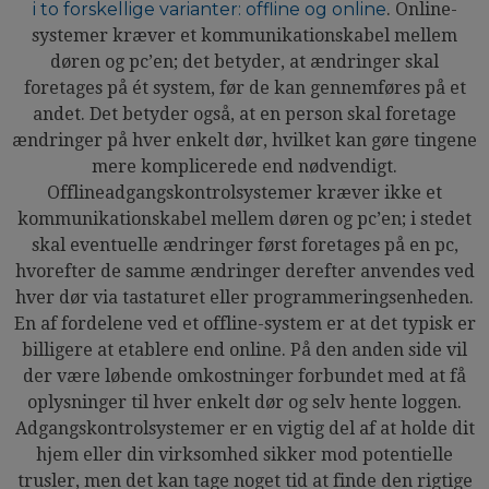
i to forskellige varianter: offline og online
. Online-
systemer kræver et kommunikationskabel mellem
døren og pc’en; det betyder, at ændringer skal
foretages på ét system, før de kan gennemføres på et
andet. Det betyder også, at en person skal foretage
ændringer på hver enkelt dør, hvilket kan gøre tingene
mere komplicerede end nødvendigt.
Offlineadgangskontrolsystemer kræver ikke et
kommunikationskabel mellem døren og pc’en; i stedet
skal eventuelle ændringer først foretages på en pc,
hvorefter de samme ændringer derefter anvendes ved
hver dør via tastaturet eller programmeringsenheden.
En af fordelene ved et offline-system er at det typisk er
billigere at etablere end online. På den anden side vil
der være løbende omkostninger forbundet med at få
oplysninger til hver enkelt dør og selv hente loggen.
Adgangskontrolsystemer er en vigtig del af at holde dit
hjem eller din virksomhed sikker mod potentielle
trusler, men det kan tage noget tid at finde den rigtige