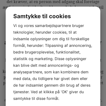
det kræver, at en person med adgang skal foretage
ændringer individuelt ved hver enkelt dør, og at der vil
være løbende omkostninger til en person, der skal
Samtykke til cookies
bære oplysninger ud til hver enkelt dør og hente
logfiler.
Vi og vores samarbejdspartnere bruger
teknologier, herunder cookies, til at
Hvorfor bruge et offline
indsamle oplysninger om dig til forskellige
adgangskontrolsystem frem for
formål, herunder: Tilpasning af annoncering,
en online-løsning
bedre brugeroplevelse, funktionalitet,
statistik og marketing. Disse oplysninger
Et offline adgangskontrolsystem er typisk billigere at
kan blive delt med annoncerings- og
etablere end en online-løsning. Offline-systemer
kræver ikke et kommunikationskabel mellem døren og
analysepartnere, som kan kombinere dem
pc’en, hvilket betyder, at der kan foretages ændringer
med data, du tidligere har givet dem eller
på ét system, før de anvendes på et andet via tastaturet
de har indsamlet gennem din brug af deres
eller programmør. Adgang til oplysninger for hver
tjenester. Ved at klikke på 'OK' giver du
enkelt dør skal derefter udføres af en vicevært eller
samtykke til disse formål.
anden ekspert med kendskab til sikkerhedsløsninger,
som returnerer logfilerne, når de er færdige. Denne